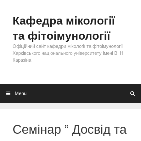
Skip to content
Кафедра мікології
та фітоімунології
Офіційний сайт кафедри мікології та фітоімунології
Харківського національного університету імені В. Н.
Каразіна
Menu
Семінар ” Досвід та