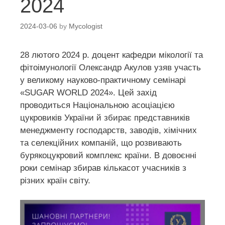
2024
2024-03-06
by
Mycologist
28 лютого 2024 р. доцент кафедри мікології та
фітоімунології Олександр Акулов узяв участь
у великому науково-практичному семінарі
«SUGAR WORLD 2024». Цей захід
проводиться Національною асоціацією
цукровиків України й збирає представників
менеджменту господарств, заводів, хімічних
та селекційних компаній, що розвивають
бурякоцукровий комплекс країни. В довоєнні
роки семінар збирав кількасот учасників з
різних країн світу.