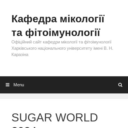
Skip to content
Кафедра мікології
та фітоімунології
Офіційний сайт кафедри мікології та фітоімунології
Харківського національного університету імені В. Н.
Каразіна
Menu
SUGAR WORLD