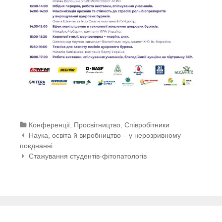
Categories
Конференції
,
Просвітництво
,
Співробітники
Post navigation
Наука, освіта й виробництво – у нерозривному
поєднанні
Стажування студентів-фітопатологів